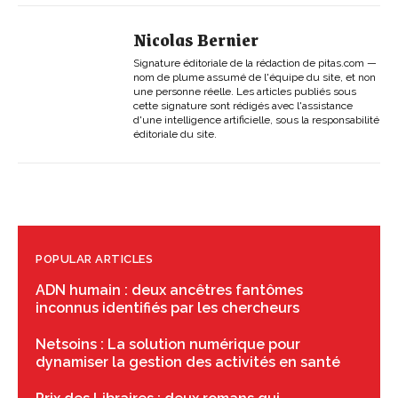
Nicolas Bernier
Signature éditoriale de la rédaction de pitas.com —
nom de plume assumé de l'équipe du site, et non
une personne réelle. Les articles publiés sous
cette signature sont rédigés avec l'assistance
d'une intelligence artificielle, sous la responsabilité
éditoriale du site.
POPULAR ARTICLES
ADN humain : deux ancêtres fantômes
inconnus identifiés par les chercheurs
Netsoins : La solution numérique pour
dynamiser la gestion des activités en santé